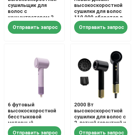
сушильщик для
высокоскоростной
волос с
сушилки для волос
концентратором 2
110 000 оборотов в
года гарантии
минуту быстрая
Отправить запрос
Отправить запрос
сушка с 3
настройками тепла
Дом
6 футовый
2000 Вт
высокоскоростной
высокоскоростной
Продукты
бесстыковой
сушилки для волос с
моторный
2-летней гарантией и
сушильщик волос
диффузором
Отправить запрос
Отправить запрос
Видео