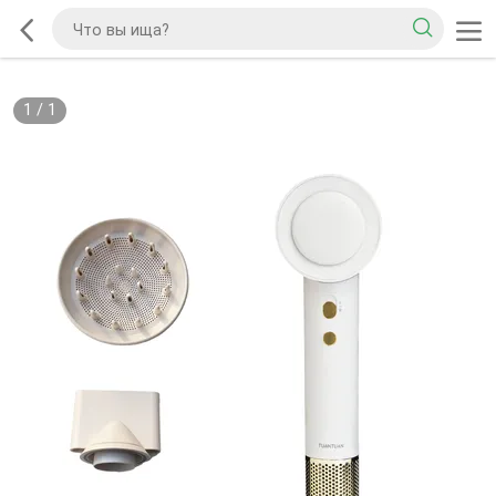
1
/
1