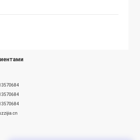
лиентами
13570684
13570684
13570684
zzijia.cn