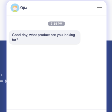
Zijia
7:14 PM
Good day, what product are you looking 
for?
Продукция
Высокоскоростной безщеточный мотор
Мотор DC безщеточный
та
Безщеточный регулятор двигателя
 конфиденциальности
Все категории