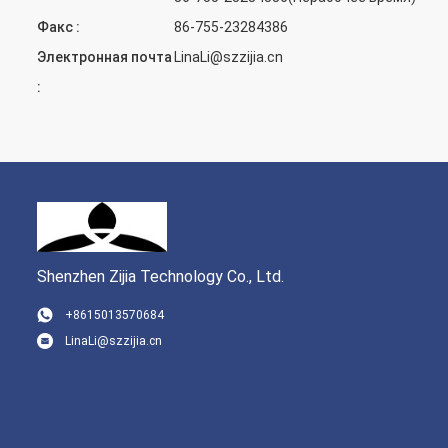
Факс :
86-755-23284386
Электронная почта
LinaLi@szzijia.cn
:
Shenzhen Zijia Technology Co., Ltd.
+8615013570684
LinaLi@szzijia.cn