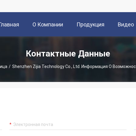
Главная
О Компании
Продукция
Видео
траница
Контактные Данные
ница
/
Shenzhen Zijia Technology Co., Ltd. Информация О Возможно