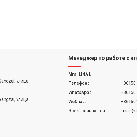
Менеджер по работе с к
Mrs. LINA LI
Gangzai, улица
Телефон :
+86150
WhatsApp :
+86150
Gangzai, улица
WeChat :
+86150
Электронная почта :
LinaLi@s