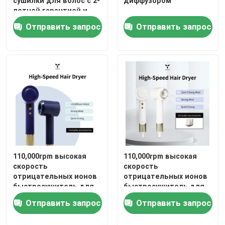
сушилки для волос с 2-
диффузором
летней гарантией и
диффузором
Отправить запрос
Отправить запрос
110,000rpm высокая
110,000rpm высокая
скорость
скорость
отрицательных ионов
отрицательных ионов
быстросушитель для
быстросушитель для
волос с 3 настройками
волос с 3 настройками
Отправить запрос
Отправить запрос
тепла
тепла