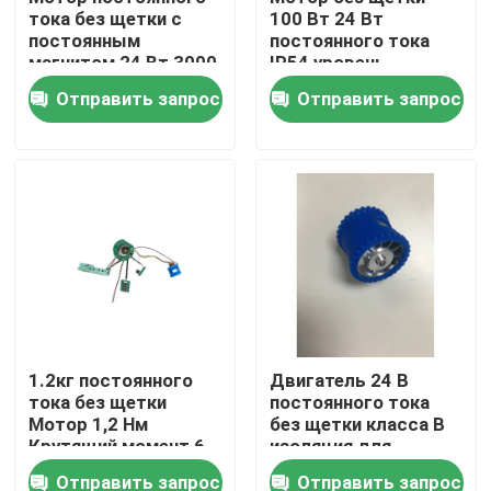
тока без щетки с
100 Вт 24 Вт
постоянным
постоянного тока
магнитом 24 Вт 3000
IP54 уровень
оборотов в минуту
защиты
Отправить запрос
Отправить запрос
-20°C~+60°C
Дом
1.2кг постоянного
Двигатель 24 В
тока без щетки
постоянного тока
Продукты
Мотор 1,2 Нм
без щетки класса B
Крутящий момент 6
изоляция для
мм Диаметр вала
промышленной
Отправить запрос
Отправить запрос
Видео
автоматизации