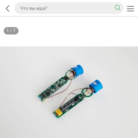
1
/
1