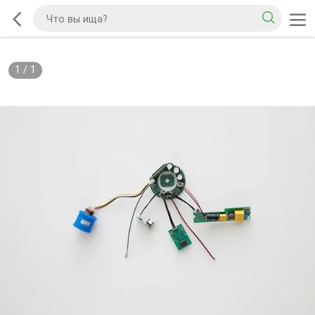
1
/
1