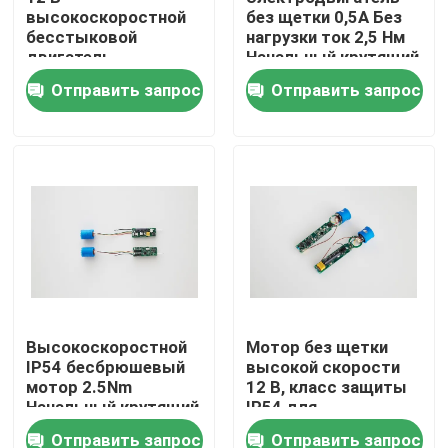
высокоскоростной
без щетки 0,5A Без
бесстыковой
нагрузки ток 2,5 Нм
двигатель
Начальный крутящий
номинальная
момент 3000
Отправить запрос
Отправить запрос
скорость 3000
оборотов в минуту
оборотов в минуту
Номинальная
без нагрузки 4000
скорость
оборотов в минуту
Дом
Высокоскоростной
Мотор без щетки
IP54 бесбрюшевый
высокой скорости
Продукты
мотор 2.5Nm
12 В, класс защиты
Начальный крутящий
IP54 для
момент
промышленного
Отправить запрос
Отправить запрос
Видео
использования