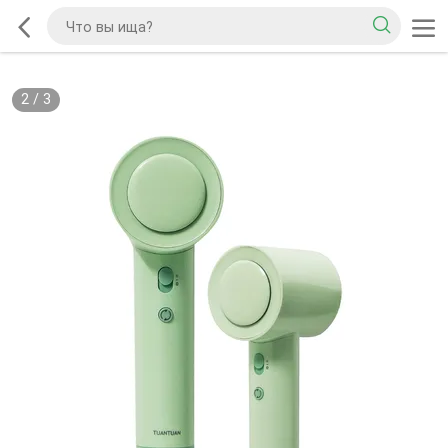
2
/
3