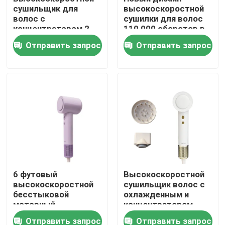
сушильщик для
высокоскоростной
волос с
сушилки для волос
концентратором 2
110 000 оборотов в
года гарантии
минуту быстрая
Отправить запрос
Отправить запрос
сушка с 3
настройками тепла
Дом
6 футовый
Высокоскоростной
высокоскоростной
сушильщик волос с
Продукты
бесстыковой
охлажденным и
моторный
концентратором
сушильщик волос
Отправить запрос
Отправить запрос
Видео