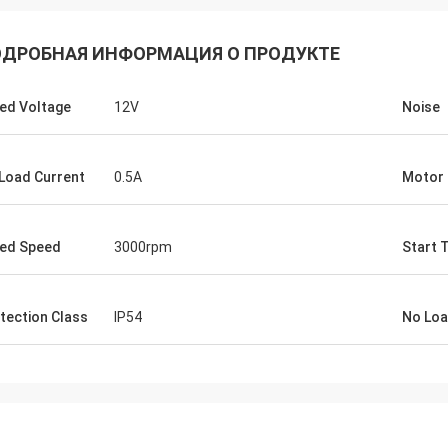
ДРОБНАЯ ИНФОРМАЦИЯ О ПРОДУКТЕ
ed Voltage
12V
Noise
Load Current
0.5A
Motor
ed Speed
3000rpm
Start 
tection Class
IP54
No Lo