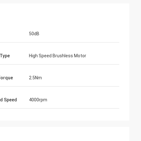
50dB
 Type
High Speed Brushless Motor
Torque
2.5Nm
ad Speed
4000rpm