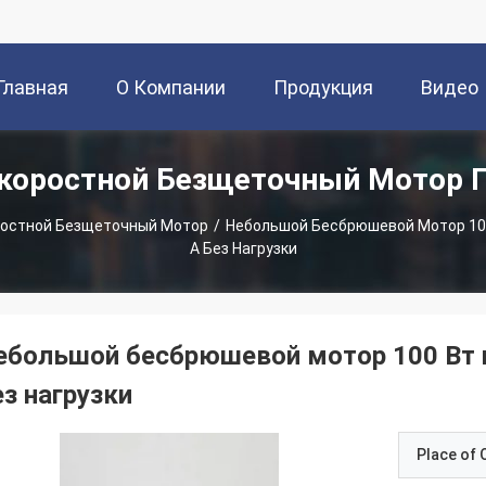
Главная
О Компании
Продукция
Видео
коростной Безщеточный Мотор 
траница
остной Безщеточный Мотор
/
Небольшой Бесбрюшевой Мотор 10
А Без Нагрузки
ебольшой бесбрюшевой мотор 100 Вт 
ез нагрузки
Place of O