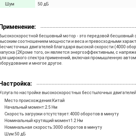
Шум
50 дБ
Применение:
Высокоскоростной бесшовный мотор - это передовой бесшовный э
высоким соотношением мощности и веса и превосходными характ
бесчисточных двигателей благодаря высокой скорости (4000 обо
запуска (2Кроме того, он является энергоэффективным, с напряже
для широкого спектра применений, включая промышленную автом
оборудование и многое другое.
Настройка:
Услуга по настройке высокоскоростных бесстылочных двигателе
Место происхождения:
Китай
Начальный момент:
2.5 Нм
Скорость загрузки отсутствует:
4000 оборотов в минуту
Номинальный крутящий момент
1.2 Нм
Номинальная скорость:
3000 оборотов в минуту
Шум:
50 дБ