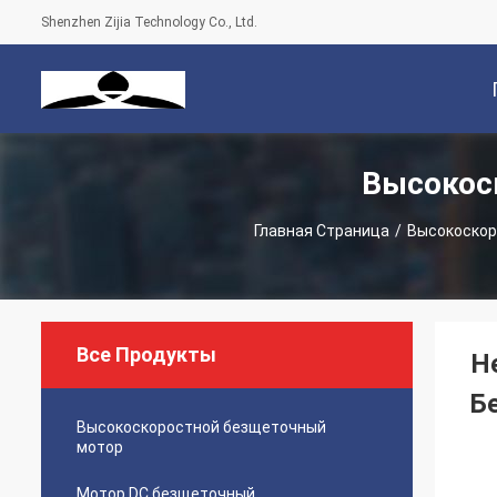
Shenzhen Zijia Technology Co., Ltd.
Высокос
С
Главная Страница
/
Высокоскор
Все Продукты
Н
Б
Высокоскоростной безщеточный
мотор
Мотор DC безщеточный