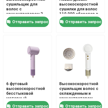
сушильщик для
высокоскоростной
волос с
сушилки для волос
концентратором 2
110 000 оборотов в
года гарантии
минуту быстрая
Отправить запрос
Отправить запрос
сушка с 3
настройками тепла
Дом
6 футовый
Высокоскоростной
высокоскоростной
сушильщик волос с
Продукты
бесстыковой
охлажденным и
моторный
концентратором
сушильщик волос
Отправить запрос
Отправить запрос
Видео