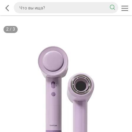
2
/
3