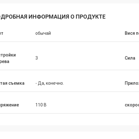
ДРОБНАЯ ИНФОРМАЦИЯ О ПРОДУКТЕ
ет
обычай
Вися 
стройки
3
Сила
рева
тая съемка
- Да, конечно.
Прило
пряжение
110 В
скоро