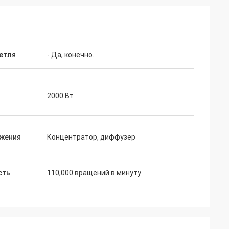
петля
- Да, конечно.
2000 Вт
жения
Концентратор, диффузер
сть
110,000 вращений в минуту