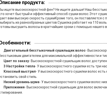
Описание продукта:
Вы ищете высокоскоростной фен? Не ищите дальше! Наш бесстыко
кто хочет быстрый и эффективный способ сушки волос.Этот суши
дает вам высокую скорость сушкиКроме того, он поставляется с п
выбирать из разнообразных цветов.Сушилка работает на 110 воль
готовы высушить волосы в кратчайшие сроки с помощью нашего в
Особенности:
Двигательный бесстыкочный сушильщик волос
- Высокоско
бесстыковым двигателем для максимальной эффективности и тих
Цвет по заказу
- Высокоскоростной сушильщик волос доступен 
3 Настройки тепла
- У высокоскоростного сушилки есть три на
Классный выстрел
- У высокоскоростного сушилки волос есть 
установить свой стиль.
Низкий уровень шума
- У высокоскоростного сушилки волос ни
Приложения
- Высокоскоростной сушильщик для волос включа
стилирования.