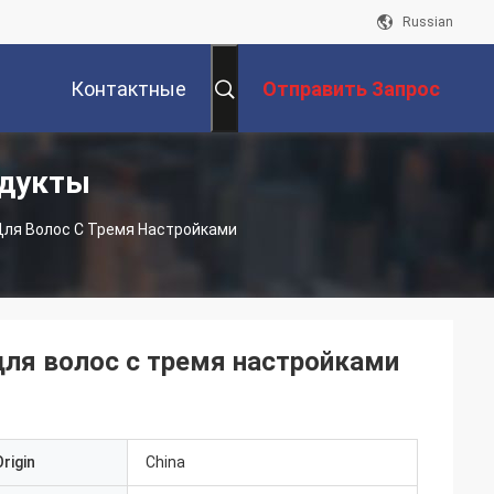
Russian
Контактные
Отправить Запрос
одукты
Данные
Для Волос С Тремя Настройками
ля волос с тремя настройками
rigin
China