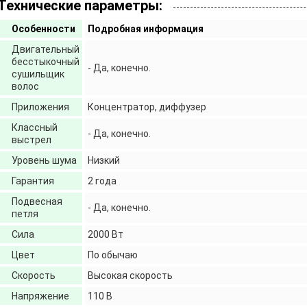
Технические параметры:
Особенности
Подробная информация
Двигательный
бесстыкочный
- Да, конечно.
сушильщик
волос
Приложения
Концентратор, диффузер
Классный
- Да, конечно.
выстрел
Уровень шума
Низкий
Гарантия
2 года
Подвесная
- Да, конечно.
петля
Сила
2000 Вт
Цвет
По обычаю
Скорость
Высокая скорость
Напряжение
110 В