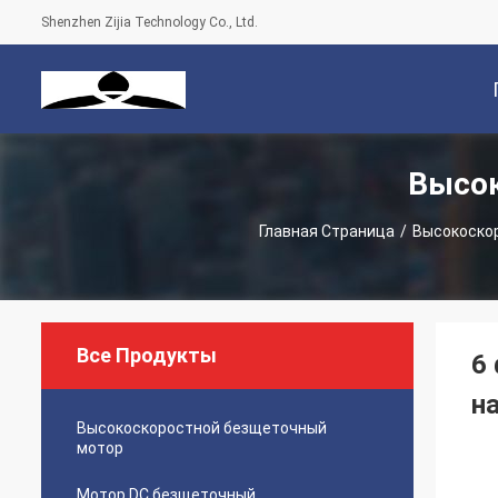
Shenzhen Zijia Technology Co., Ltd.
Высок
С
Главная Страница
/
Высокоско
Все Продукты
6
н
Высокоскоростной безщеточный
мотор
Мотор DC безщеточный