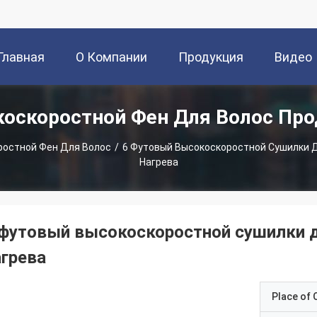
Главная
О Компании
Продукция
Видео
оскоростной Фен Для Волос Пр
траница
ростной Фен Для Волос
/
6 Футовый Высокоскоростной Сушилки 
Нагрева
 футовый высокоскоростной сушилки д
агрева
Place of O