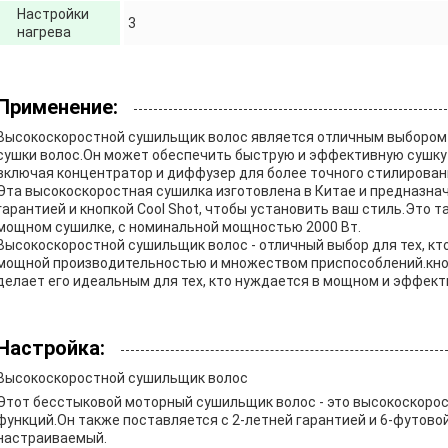
Настройки
3
нагрева
Применение:
Высокоскоростной сушильщик волос является отличным выбором 
сушки волос.Он может обеспечить быструю и эффективную сушку 
включая концентратор и диффузер для более точного стилирован
Эта высокоскоростная сушилка изготовлена в Китае и предназнач
гарантией и кнопкой Cool Shot, чтобы установить ваш стиль.Это т
мощном сушилке, с номинальной мощностью 2000 Вт.
Высокоскоростной сушильщик волос - отличный выбор для тех, кт
мощной производительностью и множеством приспособлений.кнопк
делает его идеальным для тех, кто нуждается в мощном и эффект
Настройка:
Высокоскоростной сушильщик волос
Этот бесстыковой моторный сушильщик волос - это высокоскоро
функций.Он также поставляется с 2-летней гарантией и 6-футово
настраиваемый.