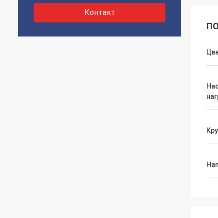
Контакт
ПО
Цв
На
наг
Кру
На