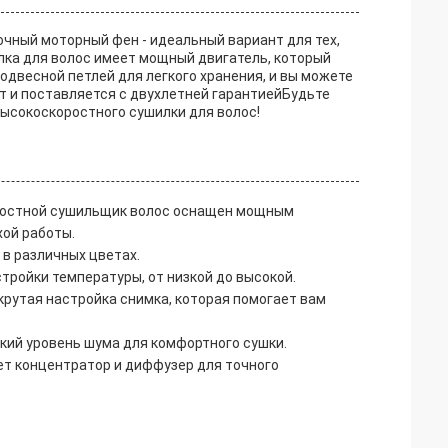
чный моторный фен - идеальный вариант для тех,
лка для волос имеет мощный двигатель, который
одвесной петлей для легкого хранения, и вы можете
т и поставляется с двухлетней гарантиейБудьте
ысокоскоростного сушилки для волос!
ростной сушильщик волос оснащен мощным
ой работы.
в различных цветах.
стройки температуры, от низкой до высокой.
крутая настройка снимка, которая помогает вам
зкий уровень шума для комфортного сушки.
ет концентратор и диффузер для точного