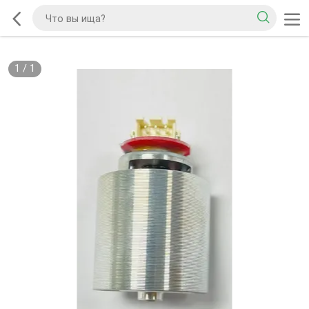
1
/
1