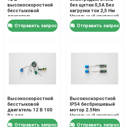
высокоскоростной
без щетки 0,5A Без
бесстыковой
нагрузки ток 2,5 Нм
двигатель
Начальный крутящий
номинальная
момент 3000
Отправить запрос
Отправить запрос
скорость 3000
оборотов в минуту
оборотов в минуту
Номинальная
без нагрузки 4000
скорость
оборотов в минуту
Дом
Высокоскоростной
Высокоскоростной
бесстыковой
IP54 бесбрюшевый
Продукты
двигатель 12 В 100
мотор 2.5Nm
Вт для
Начальный крутящий
промышленного
момент
Отправить запрос
Отправить запрос
Видео
использования