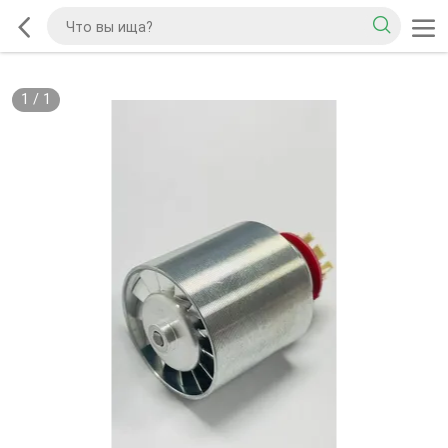
1
/
1