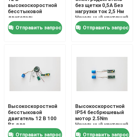
высокоскоростной
без щетки 0,5A Без
бесстыковой
нагрузки ток 2,5 Нм
двигатель
Начальный крутящий
номинальная
момент 3000
Отправить запрос
Отправить запрос
скорость 3000
оборотов в минуту
оборотов в минуту
Номинальная
без нагрузки 4000
скорость
оборотов в минуту
Дом
Высокоскоростной
Высокоскоростной
бесстыковой
IP54 бесбрюшевый
Продукты
двигатель 12 В 100
мотор 2.5Nm
Вт для
Начальный крутящий
промышленного
момент
Отправить запрос
Отправить запрос
Видео
использования