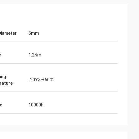
Diameter
6mm
e
1.2Nm
ing
-20℃~+60℃
rature
me
10000h