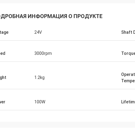
ДРОБНАЯ ИНФОРМАЦИЯ О ПРОДУКТЕ
tage
24V
Shaft 
eed
3000rpm
Torqu
Operat
ght
1.2kg
Tempe
wer
100W
Lifeti