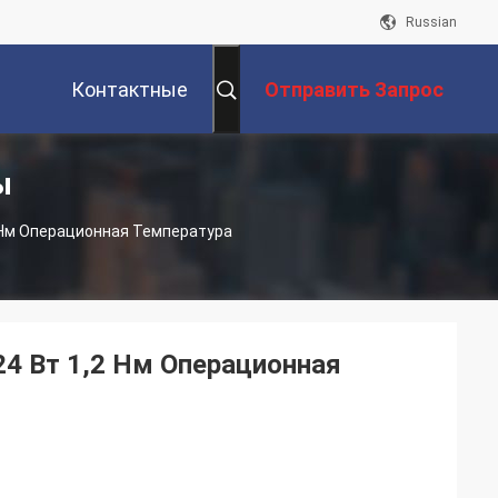
Russian
Контактные
Отправить Запрос
ы
Данные
2 Нм Операционная Температура
24 Вт 1,2 Нм Операционная