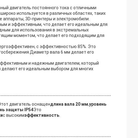
вный двигатель постоянного тока с отличными
широко используется в различных областях, таких
е аппараты, 3D-принтеры и электромобили.
ным и эффективным, что делает его идеальным для
одным для использования в экстремальных
тящим моментом, что делает его подходящим для
ергоэффективен, с эффективностью 85%. Это
госбережения.Диаметр вала 6 мм делает его
оэффективным и надежным двигателем, который
ы делают его идеальным выбором для многих
Этот двигатель оснащен
длина вала 20 мм
,
уровень
нь защиты IP54
Это
ки
с высоким
эффективность
.