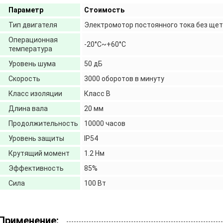
Параметр
Стоимость
Тип двигателя
Электромотор постоянного тока без щет
Операционная
-20°C~+60°C
температура
Уровень шума
50 дБ
Скорость
3000 оборотов в минуту
Класс изоляции
Класс B
Длина вала
20 мм
Продолжительность
10000 часов
Уровень защиты
IP54
Крутящий момент
1.2 Нм
Эффективность
85%
Сила
100 Вт
Применение: