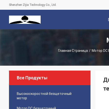
Shenzhen Zijia Technology Co., Ltd.
С
Главная Страница
/
Мотор DC
Все Продукты
Д
т
Высокоскоростной безщеточный
мотор
Мотор DC безщеточный