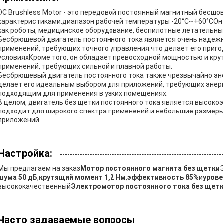
DC Brushless Motor - это передовой постоянный магнитный бесшо
характеристиками.диапазон рабочей температуры -20°C~+60°CОн 
как роботы, медицинское оборудование, беспилотные летательны
Бесбрюшевой двигатель постоянного тока является очень надеж
применений, требующих точного управления.что делает его приг
условияхКроме того, он обладает превосходной мощностью и кру
применений, требующих сильной и плавной работы.
Бесбрюшевый двигатель постоянного тока также чрезвычайно эн
делает его идеальным выбором для приложений, требующих энер
подходящим для применения в узких помещениях.
В целом, двигатель без щетки постоянного тока является высок
подходит для широкого спектра применений.и небольшие размер
приложений.
Настройка:
Мы предлагаем на заказ
Мотор постоянного магнита без щетки
шума 50 дБ
,
крутящий момент 1,2 Нм
,
эффективность 85%
и
урове
высококачественный
Электромотор постоянного тока без щет
Часто задаваемые вопросы