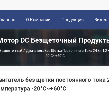
Главная
О Компании
Продукция
Видео
Мотор DC Безщеточный Продукт
траница
 Безщеточный
/
Двигатель Без Щетки Постоянного Тока 24 Вт 1,
-20°C~+60°C
вигатель без щетки постоянного тока 
емпература -20°C~+60°C