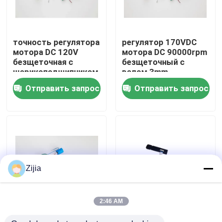
О нас
точность регулятора
регулятор 170VDC
мотора DC 120V
мотора DC 90000rpm
Путешествие фабрики
безщеточная с
безщеточный с
шарикоподшипником
валом 3mm
3mm
Отправить запрос
Отправить запрос
Проверка качества
Свяжитесь мы
Спросите цитату
Zijia
Высокоскоростной безщеточный мотор
2:46 AM
Высокоскоростной
Красота оборудует
Мотор DC безщеточный