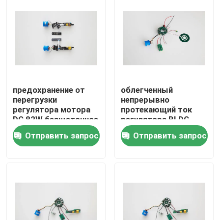
предохранение от
облегченный
перегрузки
непрерывно
регулятора мотора
протекающий ток
DC 82W безщеточное
регулятора BLDC
сильно эффективное
0.6A мотора DC 70g
Отправить запрос
Отправить запрос
безщеточный
Дом
Продукты
Видео