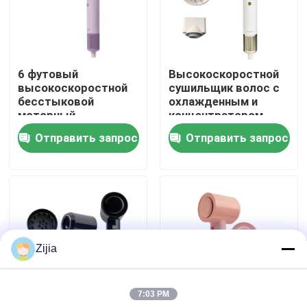
О нас
6 футовый
Высокоскоростной
Путешествие фабрики
высокоскоростной
сушильщик волос с
бесстыковой
охлажденным и
моторный
концентратором
Проверка качества
сушильщик волос
Отправить запрос
Отправить запрос
Свяжитесь мы
Спросите цитату
Zijia
Высокоскоростной безщеточный мотор
7:03 PM
Мотор DC безщеточный