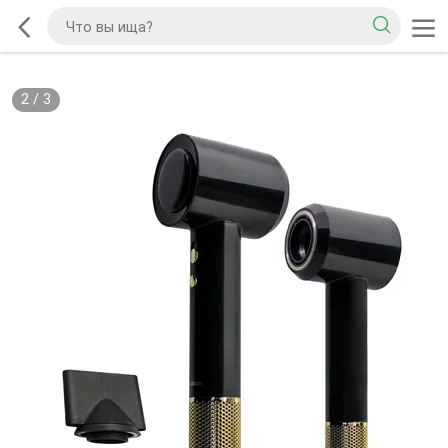
2
/
3