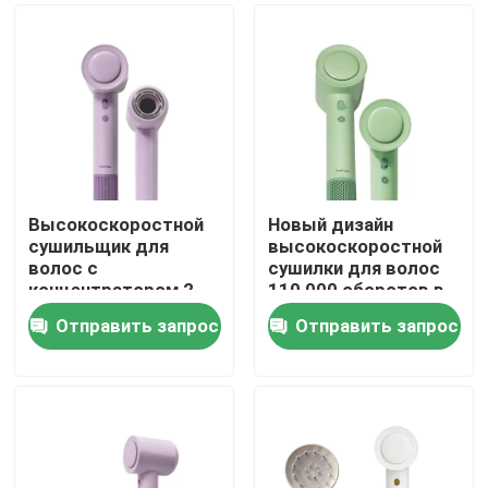
Высокоскоростной
Новый дизайн
сушильщик для
высокоскоростной
волос с
сушилки для волос
концентратором 2
110 000 оборотов в
года гарантии
минуту быстрая
Отправить запрос
Отправить запрос
сушка с 3
Дом
настройками тепла
Продукты
Видео