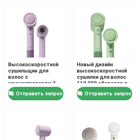
Высокоскоростной
Новый дизайн
сушильщик для
высокоскоростной
волос с
сушилки для волос
концентратором 2
110 000 оборотов в
года гарантии
минуту быстрая
Отправить запрос
Отправить запрос
сушка с 3
Дом
настройками тепла
Продукты
Видео