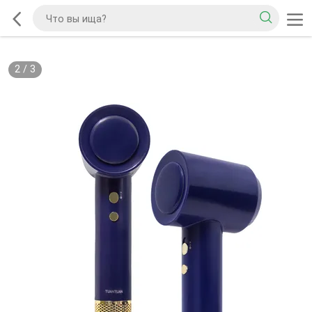
2
/
3