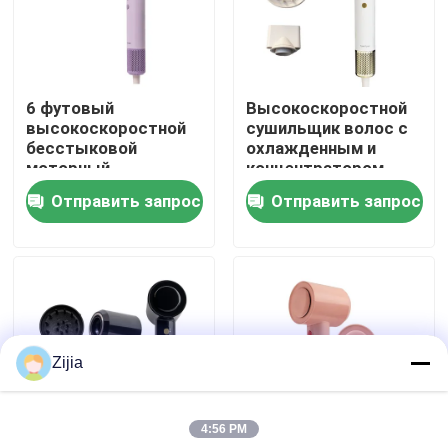
О нас
6 футовый
Высокоскоростной
Путешествие фабрики
высокоскоростной
сушильщик волос с
бесстыковой
охлажденным и
моторный
концентратором
Проверка качества
сушильщик волос
Отправить запрос
Отправить запрос
Свяжитесь мы
Спросите цитату
Zijia
Высокоскоростной безщеточный мотор
4:56 PM
Мотор DC безщеточный